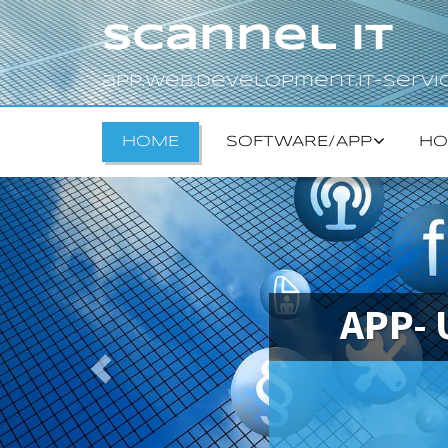
Scannel IT
app.web.development.it-servi
HOME
SOFTWARE/APP
HO
APP-