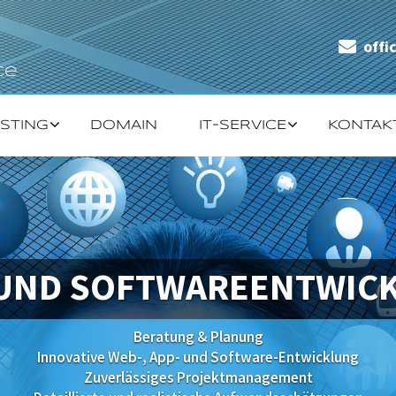
offi
ce
STING
DOMAIN
IT-SERVICE
KONTAK
 UND SOFTWAREENTWIC
Beratung & Planung
Innovative Web-, App- und Software-Entwicklung
Zuverlässiges Projektmanagement