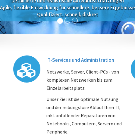
Detaillierte und realistische Aufwandsschätzungen
Agile, flexible Entwicklung für schnellere, bessere Ergebnisse
Qualifiziert, schnell, diskret
IT-Services und Administration
r
Netzwerke, Server, Client-PCs - von
komplexen Netzwerken bis zum
Einzelarbeitsplatz.
Unser Ziel ist die optimale Nutzung
und der reibungslose Ablauf Ihrer IT,
inkl. anfallender Reparaturen von
Notebooks, Computern, Servern und
Peripherie.